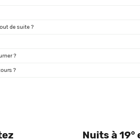
out de suite ?
urner ?
tours ?
tez
Nuits à 19°